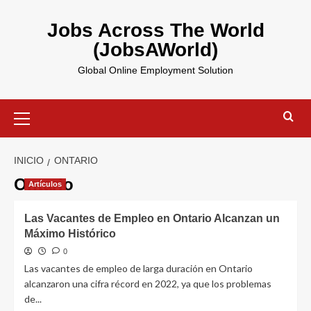
Saltar
al
Jobs Across The World
contenido
(JobsAWorld)
Global Online Employment Solution
Menú
principal
INICIO
ONTARIO
Ontario
Artículos
Las Vacantes de Empleo en Ontario Alcanzan un
Máximo Histórico
0
Las vacantes de empleo de larga duración en Ontario
alcanzaron una cifra récord en 2022, ya que los problemas
de...